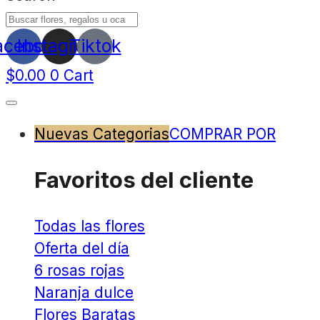
acebook
Instagram
Tiktok
$
0.00
0
Cart
Nuevas Categorias
COMPRAR POR
Favoritos del cliente
Todas las flores
Oferta del día
6 rosas rojas
Naranja dulce
Flores Baratas